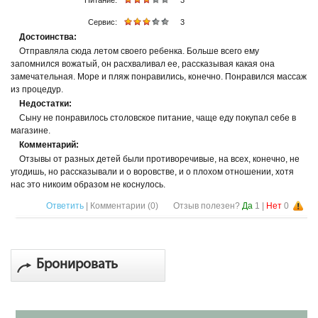
Питание:
3
Сервис:
3
Достоинства:
Отправляла сюда летом своего ребенка. Больше всего ему
запомнился вожатый, он расхваливал ее, рассказывая какая она
замечательная. Море и пляж понравились, конечно. Понравился массаж
из процедур.
Недостатки:
Сыну не понравилось столовское питание, чаще еду покупал себе в
магазине.
Комментарий:
Отзывы от разных детей были противоречивые, на всех, конечно, не
угодишь, но рассказывали и о воровстве, и о плохом отношении, хотя
нас это никоим образом не коснулось.
Ответить
| Комментарии (
0
)
Отзыв полезен?
Да
1
|
Нет
0
Бронировать