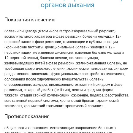
органов дыхания
Показания к лечению
болезни пищевода (в том числе гастро-эзофагеальный рефлюкс)
воспалительного характера в фазе ремиссии болезни желудка и 12-
перстной кишки в фазе ремиссии, компенсации и суб компенсации
(хронические гастриты, функциональные болезни желудка и 12 -
перстной кишки, не язвенная диспепсия, язвенная болезнь желудка и
12-перстной кишки); болезни печени, желчного пузыря,
желчевыводящих путей в фазе ремиссии, желчно-каменная болезнь, не
требующая хирургического лечения, хронические панкреатиты, синдром
раздраженного кишечника; функциональные расстройства кишечника;
осложнения после хирургических вмешательств ( болезнь
оперированного желудка, писляхолецистектомичний синдром в фазе
ремиссии), сахарный диабет (I и II тип), легкая и средняя форма
тяжести, стадия стойкой компенсации; ожирение, подагра; расстройства
вегетативной нервной системы, хронический бронхит, хронический
тонзиллит, хронический тонзиллит, хронический ларингит .
Противопоказания
общие противопоказания, исключающие направление больных в