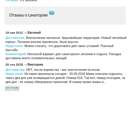
Питание:
3-х разовое
2
Отзывы о санатории
Евгений
19 ноя 2012
Достоинства:
Впечатление неплохое. Красивейшая территория. Новый лечебный
корпус. Питание вполне приличное, было вкусно.
Недостатки:
Можно сказать, что дороговато для таких условий. Платный
бассейн.
Комментарий:
Неплохой вариант для санаторного лечения и отдыха. Поездка
доставила много положительных эмоций.
Виктория
20 сен 2018
Достоинства:
НЕТ, после воровства - вес впечатления исчезли.
Недостатки:
История произошла сегодня - 20.09.2018 Мама поехала отдыхать,
через два дня уже возвращается домой. Номер 516. Так вот, перед отьездом, за
два дня - ее номер обворовала горничная. В номер кроме мамы и...
все отзывы