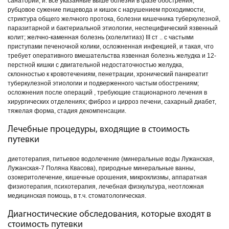
санаторий, и: все указанные выше болезни в фазе обострения,
рубцовое сужение пищевода и кишок с нарушением проходимости,
стриктура общего желчного протока, болезни кишечника туберкулезной,
паразитарной и бактериальной этиологии, неспецифический язвенный
колит; желчно-каменная болезнь (холелитиаз) III ст .. с частыми
приступами печеночной колики, осложненная инфекцией, и такая, что
требует оперативного вмешательства язвенная болезнь желудка и 12-
перстной кишки с двигательной недостаточностью желудка,
склонностью к кровотечениям, пенетрации, хронический панкреатит
туберкулезной этиологии и подверженного частым обострениям;
осложнения после операций , требующие стационарного лечения в
хирургических отделениях; фиброз и цирроз печени, сахарный диабет,
тяжелая форма, стадия декомпенсации.
Лечебные процедуры, входящие в стоимость
путевки
диетотерапия, питьевое водолечение (минеральные воды Лужанская,
Лужанская-7 Поляна Квасова), природные минеральные ванны,
озокеритолечение, кишечные орошения, микроклизмы, аппаратная
физиотерапия, психотерапия, лечебная физкультура, неотложная
медицинская помощь, в т.ч. стоматологическая.
Диагностические обследования, которые входят в
стоимость путевки