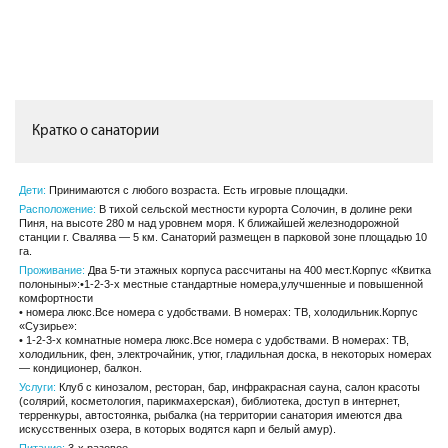
Кратко о санатории
Дети:
Принимаются с любого возраста. Есть игровые площадки.
Расположение:
В тихой сельской местности курорта Солочин, в долине реки
Пиня, на высоте 280 м над уровнем моря. К ближайшей железнодорожной
станции г. Свалява — 5 км. Санаторий размещен в парковой зоне площадью 10
га.
Проживание:
Два 5-ти этажных корпуса рассчитаны на 400 мест.Корпус «Квитка
полоныны»:•1-2-3-х местные стандартные номера,улучшенные и повышенной
комфортности
• номера люкс.Все номера с удобствами. В номерах: ТВ, холодильник.Корпус
«Сузирье»:
• 1-2-3-х комнатные номера люкс.Все номера с удобствами. В номерах: ТВ,
холодильник, фен, электрочайник, утюг, гладильная доска, в некоторых номерах
— кондиционер, балкон.
Услуги:
Клуб с кинозалом, ресторан, бар, инфракрасная сауна, салон красоты
(солярий, косметология, парикмахерская), библиотека, доступ в интернет,
терренкуры, автостоянка, рыбалка (на территории санатория имеются два
искусственных озера, в которых водятся карп и белый амур).