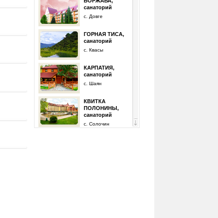
БОРЖАВА,
санаторий
с. Довге
ГОРНАЯ ТИСА,
санаторий
с. Квасы
КАРПАТИЯ,
санаторий
с. Шаян
КВИТКА
ПОЛОНИНЫ,
санаторий
с. Солочин
КРИШТАЛЕВЕ
ДЖЕРЕЛО,
санаторий
с. Солочин
ПЕРЛЫНА
КАРПАТ
(Закарпатская
область),
санаторий
с. Карпаты
ПОЛЯНА,