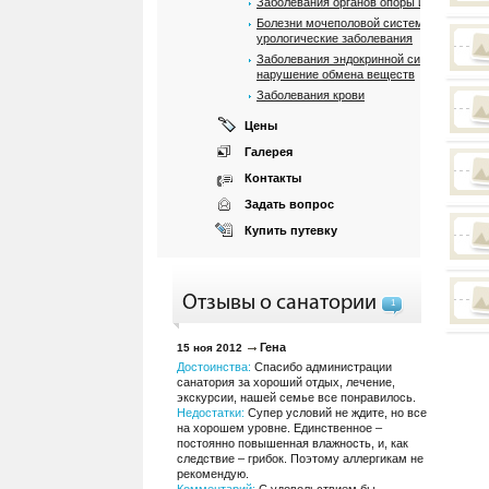
Заболевания органов опоры и движения
Болезни мочеполовой системи, почек и
урологические заболевания
Заболевания эндокринной системы и
нарушение обмена веществ
Заболевания крови
Цены
Галерея
Контакты
Задать вопрос
Купить путевку
Отзывы о санатории
1
Гена
15 ноя 2012
Достоинства:
Спасибо администрации
санатория за хороший отдых, лечение,
экскурсии, нашей семье все понравилось.
Недостатки:
Супер условий не ждите, но все
на хорошем уровне. Единственное –
постоянно повышенная влажность, и, как
следствие – грибок. Поэтому аллергикам не
рекомендую.