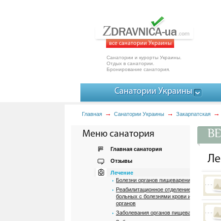
все санатории Украины
Санатории и курорты Украины.
Отдых в санатории.
Бронирование санатория.
Санатории Украины
Главная
Санатории Украины
Закарпатская
ВЕ
Меню санатория
Главная санатория
Ле
Отзывы
Лечение
Болезни органов пищеварения
Реабилитационное отделение для лечени
больных с болезнями крови и кроветвор
органов
Заболевания органов пищеварения