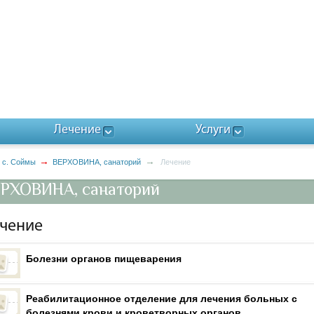
Лечение
Услуги
с. Соймы
ВЕРХОВИНА, санаторий
Лечение
РХОВИНА, санаторий
чение
Болезни органов пищеварения
я
ных
Реабилитационное отделение для лечения больных с
болезнями крови и кроветворных органов