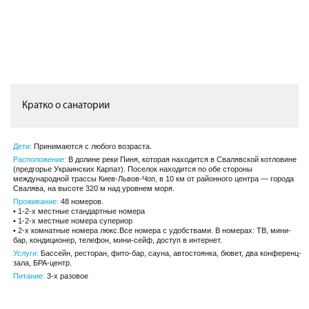
Кратко о санатории
Дети:
Принимаются с любого возраста.
Расположение:
В долине реки Пиня, которая находится в Свалявской котловине
(предгорье Украинских Карпат). Поселок находится по обе стороны
международной трассы Киев-Львов-Чоп, в 10 км от районного центра — города
Свалява, на высоте 320 м над уровнем моря.
Проживание:
48 номеров.
• 1-2-х местные стандартные номера
• 1-2-х местные номера супериор
• 2-х комнатные номера люкс.Все номера с удобствами. В номерах: ТВ, мини-
бар, кондиционер, телефон, мини-сейф, доступ в интернет.
Услуги:
Бассейн, ресторан, фито-бар, сауна, автостоянка, бювет, два конференц-
зала, БРА-центр.
Питание:
3-х разовое