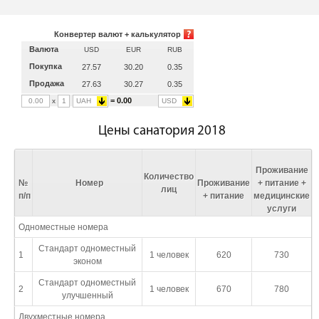
Конвертер валют + калькулятор
Валюта
USD
EUR
RUB
Покупка
27.57
30.20
0.35
Продажа
27.63
30.27
0.35
= 0.00
x
UAH
USD
Цены санатория 2018
Проживание
Количество
№
Номер
Проживание
+ питание +
лиц
п/п
+ питание
медицинские
услуги
Одноместные номера
Стандарт одноместный
1
1 человек
620
730
эконом
Стандарт одноместный
2
1 человек
670
780
улучшенный
Двухместные номера