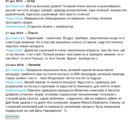
Егор
01 дек 2012
Достоинства:
Всё на высшем уровне! Готовили очень вкусно и разнообразно,
кругом чистота, воздух свежий, природа великолепная, парк зеленый, множество
развлечений, персонал улыбчивый. Всё просто отлично!
Недостатки:
Медицинское оборудование устаревшее, поэтому лечение
проходило средне.
Комментарий:
Отдыхать можно с комфортом.
Ольга
17 мар 2019
Достоинства:
Территория - сказочная. Воздух, приборы, закупленные когда-то в
советские времена. Но и они уже морально сильно устарели, надо постепенно
закупать новые аппараты.
Недостатки:
Директор санатория в очень преклонном возрасте, ему бы петь где-
то на пенсии, стал слаб. Полный развал- массажисты в принципе никакие, но и
они бегут то ли в Польшу, то ли в Чехию. Врачи - вообще не к...
Наталія
13 июн 2016
Достоинства:
Прекрасна лікувальна база, великий перелік безкоштовних
процедур, прийнятні ціни на платні послуги та SPA-процедури, розкішна природа.
Скрізь охайно і чисто - такої бездоганно чистої постілі та подушо...
Недостатки:
Малий перелік та неякісні екскурсії. Відсутність терміналу для
розрахунків за послуги санаторію та відсутність банкомату для зняття готівки.
Комментарий:
Приємно здивувала прекрасна бібліотека санаторію із багатою
добіркою сучасних творів, особливо українських письменників. Готували у
столовій дуже смачно, єдина проблема - слідкувати, аби не набрати зайвих кг!
Дай боже здоров я та довгії літа головному лікареві Миколі Юрійовичу Сивому за
створений калиновий рай та прекрасну організацію процесу! Була зворушена
подарунком на свій День Народження - б...
все отзывы