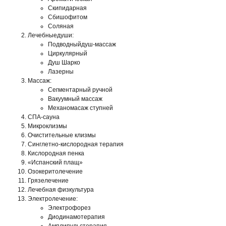
Скипидарная
Сбишофитом
Соляная
Лечебныедуши:
Подводныйдуш-массаж
Циркулярный
Душ Шарко
Лазерны
Массаж:
Сегментарный ручной
Вакуумный массаж
Механомасаж ступней
СПА-сауна
Микроклизмы
Очистительные клизмы
Синглетно-кислородная терапия
Кислородная пенка
«Испанский плащ»
Озокеритолечение
Грязелечение
Лечебная физкультура
Электролечение:
Электрофорез
Диодинамотерапия