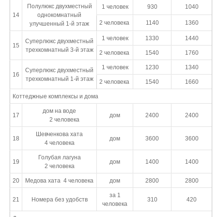
Полулюкс двухместный
1 человек
930
1040
14
однокомнатный
2 человека
1140
1360
улучшенный 1-й этаж
1 человек
1330
1440
Суперлюкс двухместный
15
трехкомнатный 3-й этаж
2 человека
1540
1760
1 человек
1230
1340
Суперлюкс двухместный
16
трехкомнатный 1-й этаж
2 человека
1540
1660
Коттеджные комплексы и дома
дом на воде
17
дом
2400
2400
2 человека
Шевченкова хата
18
дом
3600
3600
4 человека
Голубая лагуна
19
дом
1400
1400
2 человека
20
Медова хата 4 человека
дом
2800
2800
за 1
21
Номера без удобств
310
420
человека