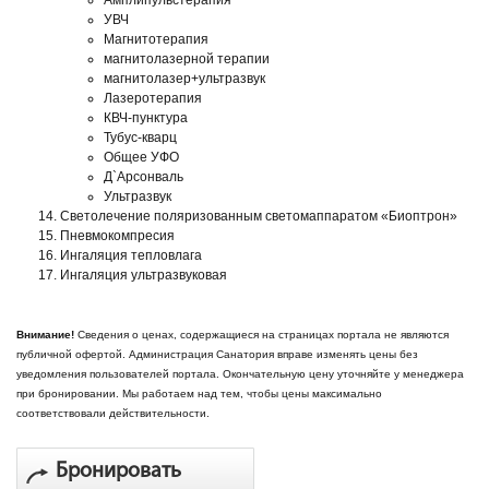
Амплипульстерапия
УВЧ
Магнитотерапия
магнитолазерной терапии
магнитолазер+ультразвук
Лазеротерапия
КВЧ-пунктура
Тубус-кварц
Общее УФО
Д`Арсонваль
Ультразвук
Светолечение поляризованным светомаппаратом «Биоптрон»
Пневмокомпресия
Ингаляция тепловлага
Ингаляция ультразвуковая
Внимание!
Сведения о ценах, содержащиеся на страницах портала не являются
публичной офертой. Администрация Санатория вправе изменять цены без
уведомления пользователей портала. Окончательную цену уточняйте у менеджера
при бронировании. Мы работаем над тем, чтобы цены максимально
соответствовали действительности.
Бронировать