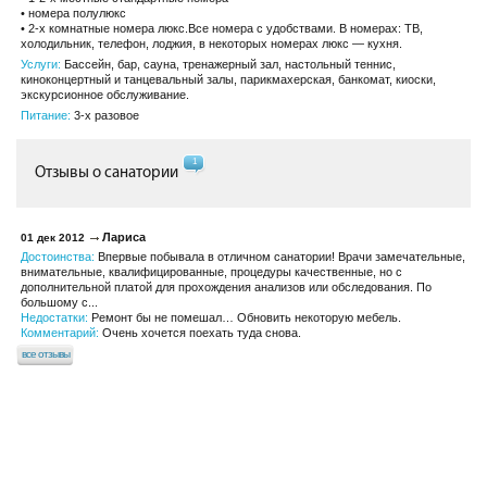
• номера полулюкс
• 2-х комнатные номера люкс.Все номера с удобствами. В номерах: ТВ,
холодильник, телефон, лоджия, в некоторых номерах люкс — кухня.
Услуги:
Бассейн, бар, сауна, тренажерный зал, настольный теннис,
киноконцертный и танцевальный залы, парикмахерская, банкомат, киоски,
экскурсионное обслуживание.
Питание:
3-х разовое
1
Отзывы о санатории
Лариса
01 дек 2012
Достоинства:
Впервые побывала в отличном санатории! Врачи замечательные,
внимательные, квалифицированные, процедуры качественные, но с
дополнительной платой для прохождения анализов или обследования. По
большому с...
Недостатки:
Ремонт бы не помешал… Обновить некоторую мебель.
Комментарий:
Очень хочется поехать туда снова.
все отзывы