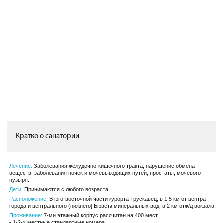
Кратко о санатории
Лечение:
Заболевания желудочно-кишечного тракта, нарушение обмена
веществ, заболевания почек и мочевыводящих путей, простаты, мочевого
пузыря.
Дети:
Принимаются с любого возраста.
Расположение:
В юго-восточной части курорта Трускавец, в 1,5 км от центра
города и центрального (нижнего] Бювета минеральных вод, в 2 км отж/д вокзала.
Проживание:
7-ми этажный корпус рассчитан на 400 мест.
• 1-2-х местные стандартные номера