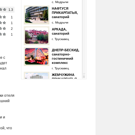
с. Модрычи
НАФТУСЯ
1.3
ПРИКАРПАТЬЯ,
санаторий
1
с. Модрычи
1
2
АРКАДА,
санаторий
1
г. Трускавец
ДНЕПР-БЕСКИД,
санаторно-
е с
гостиничний
удет
комплекс
онал
г. Трускавец
ЖЕМЧУЖИНА
ПРИКАРПАТЬЯ,
реабилитационный
центр
г. Трускавец
ки отеля
КИЕВ ПЛЮС,
лишний
санаторий
г. Моршин
и и
КИЕВСКАЯ РУСЬ
- СХОДНИЦА,
ой, что
комплекс
пгт Сходница