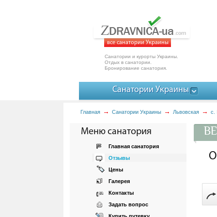
все санатории Украины
Санатории и курорты Украины.
Отдых в санатории.
Бронирование санатория.
Санатории Украины
Главная
Санатории Украины
Львовская
с.
ВЕ
Меню санатория
Главная санатория
О
Отзывы
Цены
Галерея
Контакты
Задать вопрос
Купить путевку