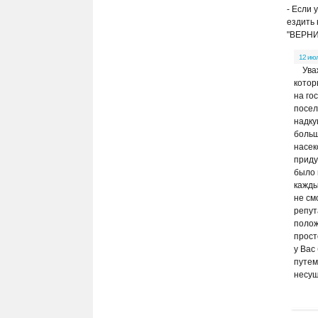
- Если 
ездить
"ВЕРНИГ
12 ию
Ува
котор
на го
посел
надку
больш
насек
приду
было 
кажды
не см
репут
полож
прост
у Вас
путем
несущ