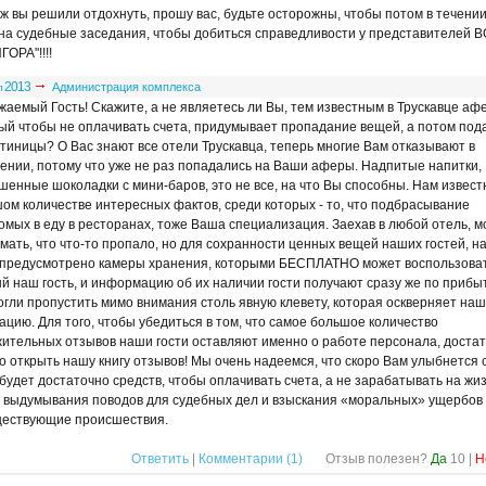
уж вы решили отдохнуть, прошу вас, будьте осторожны, чтобы потом в течении
 на судебные заседания, чтобы добиться справедливости у представителей 
ОРА"!!!!
2013
Администрация комплекса
л
жаемый Гость! Скажите, а не являетесь ли Вы, тем известным в Трускавце аф
ый чтобы не оплачивать счета, придумывает пропадание вещей, а потом пода
стиницы? О Вас знают все отели Трускавца, теперь многие Вам отказывают в
ении, потому что уже не раз попадались на Ваши аферы. Надпитые напитки,
шенные шоколадки с мини-баров, это не все, на что Вы способны. Нам извест
ом количестве интересных фактов, среди которых - то, что подбрасывание
омых в еду в ресторанах, тоже Ваша специализация. Заехав в любой отель, 
мать, что что-то пропало, но для сохранности ценных вещей наших гостей, н
предусмотрено камеры хранения, которыми БЕСПЛАТНО может воспользова
й наш гость, и информацию об их наличии гости получают сразу же по прибы
огли пропустить мимо внимания столь явную клевету, которая оскверняет наш
ацию. Для того, чтобы убедиться в том, что самое большое количество
ительных отзывов наши гости оставляют именно о работе персонала, доста
о открыть нашу книгу отзывов! Мы очень надеемся, что скоро Вам улыбнется с
 будет достаточно средств, чтобы оплачивать счета, а не зарабатывать на жи
 выдумывания поводов для судебных дел и взыскания «моральных» ущербов
ествующие происшествия.
Ответить
|
Комментарии (
1
)
Отзыв полезен?
Да
10
|
Н