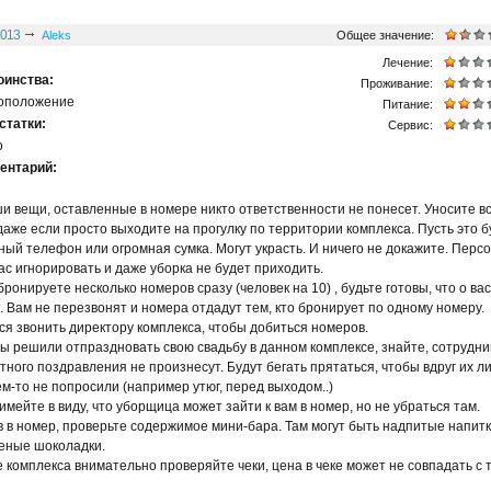
013
Aleks
Общее значение:
Лечение:
оинства:
Проживание:
оположение
Питание:
статки:
Сервис:
о
ентарий:
ши вещи, оставленные в номере никто ответственности не понесет. Уносите вс
даже если просто выходите на прогулку по территории комплекса. Пусть это б
ый телефон или огромная сумка. Могут украсть. И ничего не докажите. Перс
ас игнорировать и даже уборка не будет приходить.
 бронируете несколько номеров сразу (человек на 10) , будьте готовы, что о вас
. Вам не перезвонят и номера отдадут тем, кто бронирует по одному номеру.
я звонить директору комплекса, чтобы добиться номеров.
вы решили отпраздновать свою свадьбу в данном комплексе, знайте, сотрудни
тного поздравления не произнесут. Будут бегать прятаться, чтобы вдруг их 
ем-то не попросили (например утюг, перед выходом..)
 имейте в виду, что уборщица может зайти к вам в номер, но не убраться там.
в в номер, проверьте содержимое мини-бара. Там могут быть надпитые напитк
еные шоколадки.
е комплекса внимательно проверяйте чеки, цена в чеке может не совпадать с т