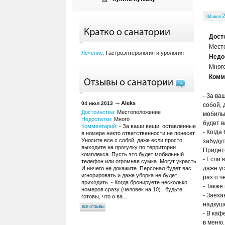
2
04 июл
Кратко о санатории
Дост
Мест
Лечение:
Гастроэнтерология и урология
Недо
Мног
Комм
Отзывы о санатории
1
- За ва
Aleks
04 июл 2013
собой, 
Достоинства:
Местоположение
мобильн
Недостатки:
Много
будет в
Комментарий:
- За ваши вещи, оставленные
- Когда
в номере никто ответственности не понесет.
Уносите все с собой, даже если просто
забудут
выходите на прогулку по территории
Придетс
комплекса. Пусть это будет мобильный
- Если 
телефон или огромная сумка. Могут украсть.
даже ус
И ничего не докажите. Персонал будет вас
игнорировать и даже уборка не будет
раз о ч
приходить. - Когда бронируете несколько
- Также
номеров сразу (человек на 10) , будьте
- Заеха
готовы, что о ва...
надкуш
все отзывы
- В каф
в меню.