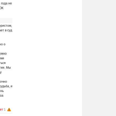
 года не
КОНВАЛИЯ,
ВОК
санаторий
г. Трускавец
ЛИСОВА ПИСНЯ
еристом,
(Трускавец),
ет в суд
пансионат
г. Трускавец
ЛЮБИНЬ
но о
ВЕЛИКИЙ,
санаторий
пгт Великий
можно
Любинь
ами
МАРМУРОВИЙ
ться
ПАЛАЦ
тии. Мы
(Мраморный
у
Дворец),
санаторий
г. Моршин
точно
удьба, и
МОРШИНКУРОРТ,
санаторно-
знь
курортный
 за
комплекс
г. Моршин
НЕМИРОВ,
ет
1
санаторий
пгт Немиров