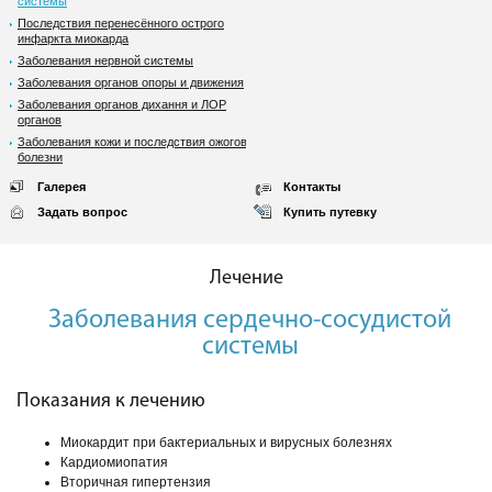
системы
Последствия перенесённого острого
инфаркта миокарда
Заболевания нервной системы
Заболевания органов опоры и движения
Заболевания органов дихання и ЛОР
органов
Заболевания кожи и последствия ожоговой
болезни
Галерея
Контакты
Задать вопрос
Купить путевку
Лечение
Заболевания сердечно-сосудистой
системы
Показания к лечению
Миокардит при бактериальных и вирусных болезнях
Кардиомиопатия
Вторичная гипертензия