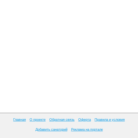
Главная
О проекте
Обратная связь
Оферта
Правила и условия
Добавить санаторий
Реклама на портале