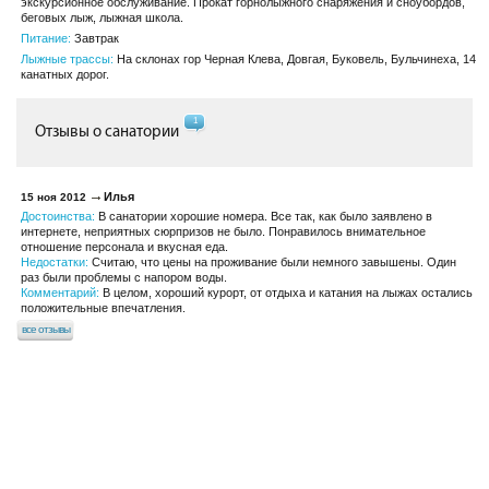
экскурсионное обслуживание. Прокат горнолыжного снаряжения и сноубордов,
беговых лыж, лыжная школа.
Питание:
Завтрак
Лыжные трассы:
На склонах гор Черная Клева, Довгая, Буковель, Бульчинеха, 14
канатных дорог.
1
Отзывы о санатории
Илья
15 ноя 2012
Достоинства:
В санатории хорошие номера. Все так, как было заявлено в
интернете, неприятных сюрпризов не было. Понравилось внимательное
отношение персонала и вкусная еда.
Недостатки:
Считаю, что цены на проживание были немного завышены. Один
раз были проблемы с напором воды.
Комментарий:
В целом, хороший курорт, от отдыха и катания на лыжах остались
положительные впечатления.
все отзывы