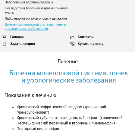
Заболевания нервной системы
Последствия болезней и травм спинного
мозга
Заболевания органов опоры и движения
Болезни мочеполовой системи, почек и
урологические заболевания
Галерея
Контакты
Задать вопрос
Купить путевку
Лечение
Болезни мочеполовой системи, почек
и урологические заболевания
Показания к лечению
Хронический нефритический синдром (хронический
гломерулонефрит)
Хронический тубулоинтерстициальный нефрит (хронический
Неспецифический первичный и вторичный пиелонефрит)
Повторный пиелонефрит