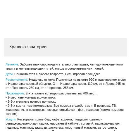
Кратко о санатории
Лечение:
Заболевания опорно-двигательного аппарата, желудочно-кишечного
тракта и мочевыводящих-путей, мышц и соединительных тканей.
Дети:
Принимаются с любого возраста. Есть игровая площадка.
Расположение:
Недалеко от села Поля-ница на высоте 920 м над уровнем моря
в Ивано-Франковской области. От г. Ивано-Франковск 110 км, от г. Львов 245 км,
от г. Тернополь 250 км, от г. Черновцы 255 км.
Проживание:
2-х этажные коттеджи рассчитаны на 700 мест.
• 2-местные номера эконом плюс
• 2-3-х местные номера полулюкс
• 2-3-х комнатные номера люкс.Все номера с удобствами. В номерах: ТВ,
холодильник, в некоторых номерах естьбалкон, фен, телефон (кроме номеров
эконом).
Услуги:
Рестораны, гриль-бар, кафе, корчма, пиццерия, фитнес-
центр,конференц-зал, сауна, массажный кабинет, солярий, парикмахерская,
педикюр, маникюр, джакузи, дискотека, спортивный магазин, автостоянка,