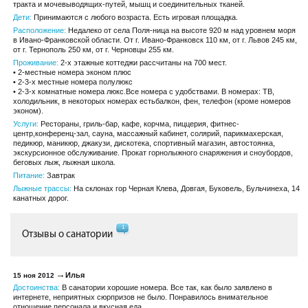
тракта и мочевыводящих-путей, мышц и соединительных тканей.
Дети:
Принимаются с любого возраста. Есть игровая площадка.
Расположение:
Недалеко от села Поля-ница на высоте 920 м над уровнем моря
в Ивано-Франковской области. От г. Ивано-Франковск 110 км, от г. Львов 245 км,
от г. Тернополь 250 км, от г. Черновцы 255 км.
Проживание:
2-х этажные коттеджи рассчитаны на 700 мест.
• 2-местные номера эконом плюс
• 2-3-х местные номера полулюкс
• 2-3-х комнатные номера люкс.Все номера с удобствами. В номерах: ТВ,
холодильник, в некоторых номерах естьбалкон, фен, телефон (кроме номеров
эконом).
Услуги:
Рестораны, гриль-бар, кафе, корчма, пиццерия, фитнес-
центр,конференц-зал, сауна, массажный кабинет, солярий, парикмахерская,
педикюр, маникюр, джакузи, дискотека, спортивный магазин, автостоянка,
экскурсионное обслуживание. Прокат горнолыжного снаряжения и сноубордов,
беговых лыж, лыжная школа.
Питание:
Завтрак
Лыжные трассы:
На склонах гор Черная Клева, Довгая, Буковель, Бульчинеха, 14
канатных дорог.
1
Отзывы о санатории
Илья
15 ноя 2012
Достоинства:
В санатории хорошие номера. Все так, как было заявлено в
интернете, неприятных сюрпризов не было. Понравилось внимательное
отношение персонала и вкусная еда.