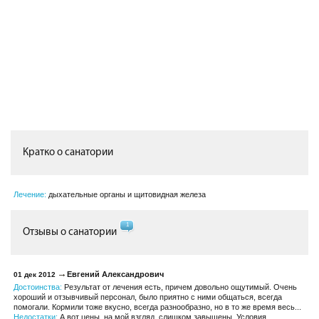
Кратко о санатории
Лечение:
дыхательные органы и щитовидная железа
1
Отзывы о санатории
Евгений Александрович
01 дек 2012
Достоинства:
Результат от лечения есть, причем довольно ощутимый. Очень
хороший и отзывчивый персонал, было приятно с ними общаться, всегда
помогали. Кормили тоже вкусно, всегда разнообразно, но в то же время весь...
Недостатки:
А вот цены, на мой взгляд, слишком завышены. Условия