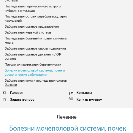
системы
Последствия перенесённого острого
инфаркта миокарда
Последствия острых цереброваскулярных
нарушений
Заболевания органов пищеварения
Заболевания нервной системы
Последствия болезней и травм спинного
мозга
Заболевания органов опоры и движения
Заболевания органов дихання и ЛОР
органов
Патология протекания беременности
Болезни мочеполовой системи, почек и
урологические заболевания
Заболевания кожи и последствия ожоговой
болезни
Галерея
Контакты
Задать вопрос
Купить путевку
Лечение
Болезни мочеполовой системи, почек